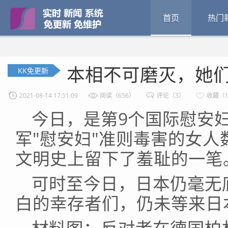
首页
热门
本相不可磨灭，她
KK免更新
2021-08-14 17:51:09
阅读（656）
评论（3）
收藏（1
今日，是第9个国际慰安
军"慰安妇"准则毒害的女
文明史上留下了羞耻的一笔
可时至今日，日本仍毫无
白的幸存者们，仍未等来日